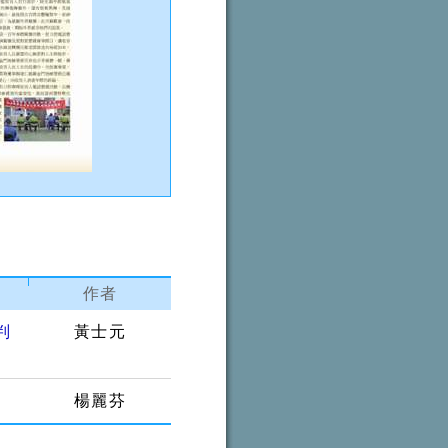
作者
判
黃士元
楊麗芬