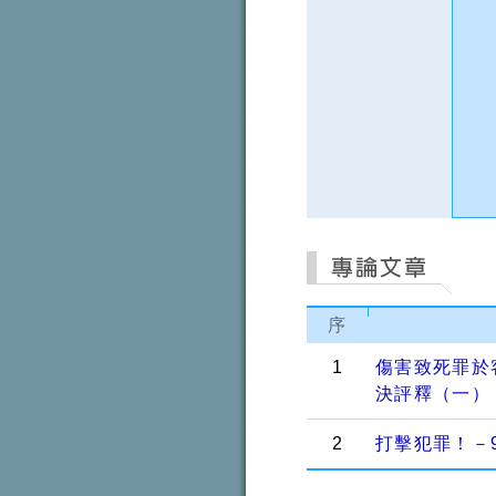
序
1
傷害致死罪於客
決評釋（一）
2
打擊犯罪！－