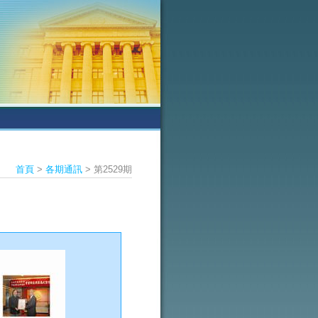
首頁
>
各期通訊
> 第2529期