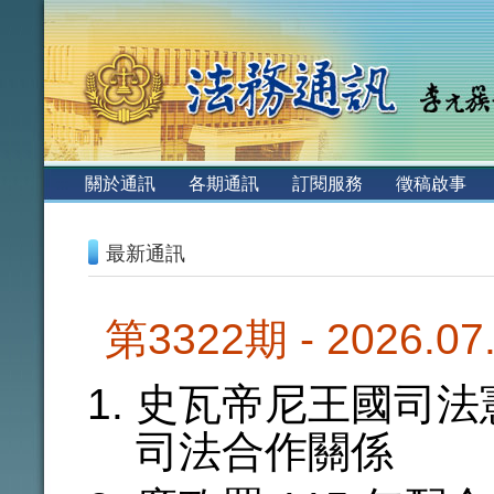
:::
關於通訊
各期通訊
訂閱服務
徵稿啟事
:::
最新通訊
第3322期 - 2026.0
史瓦帝尼王國司法
司法合作關係