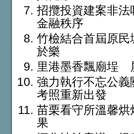
招攬投資建案非法
金融秩序
竹檢結合首屆原民
於樂
里港墨香飄廟埕 
強力執行不忘公義
考照重新出發
苗栗看守所溫馨烘
果