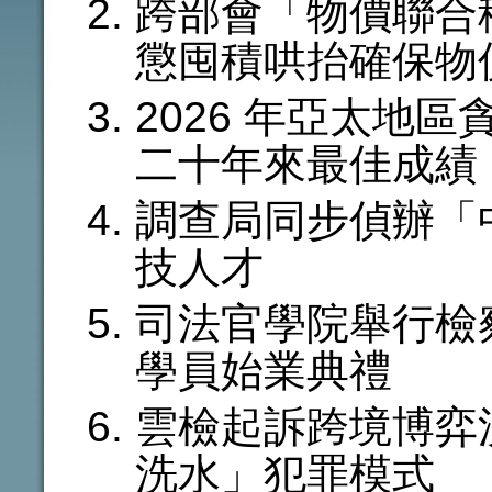
跨部會「物價聯合
懲囤積哄抬確保物
2026 年亞太地
二十年來最佳成績
調查局同步偵辦「
技人才
司法官學院舉行檢察
學員始業典禮
雲檢起訴跨境博弈
洗水」犯罪模式