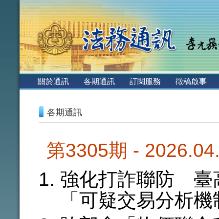
:::
關於通訊
各期通訊
訂閱服務
徵稿啟事
:::
各期通訊
第3305期 - 2026.0
強化打詐聯防 臺
「可疑交易分析機