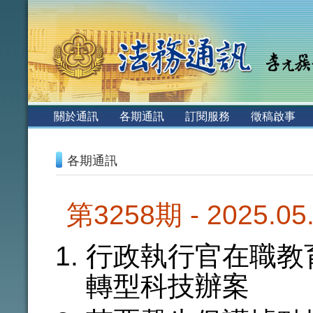
:::
關於通訊
各期通訊
訂閱服務
徵稿啟事
:::
各期通訊
第3258期 - 2025.0
行政執行官在職教
轉型科技辦案