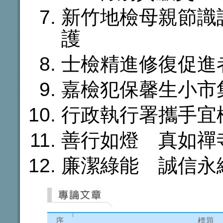
新竹地檢母親節識
護
士檢精進修復促進
嘉檢犯保馨生小市
行政執行署攜手宜
善行如燈 真如禪
廉潔綠能 誠信永
序
標題