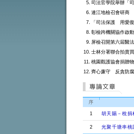
司法官學院舉辦「
連江地檢召會研商
「司法保護 用愛
彰檢跨機關協作啟
屏檢召開第六屆醫
士林分署聯合拍賣
桃園觀護協會捐贈
齊心廉守 反貪防
序
1
胡天賜－稅捐稽
2
光聚千塘串桃