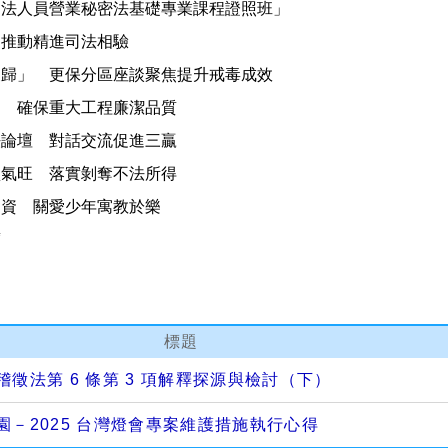
司法人員營業秘密法基礎專業課程證照班」
 推動精進司法相驗
復歸」 更保分區座談聚焦提升戒毒成效
動 確保重大工程廉潔品質
法論壇 對話交流促進三贏
買氣旺 落實剝奪不法所得
物資 關愛少年寓教於樂
腐
標題
徵法第 6 條第 3 項解釋探源與檢討（下）
園－2025 台灣燈會專案維護措施執行心得