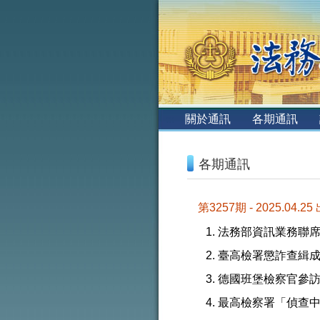
:::
關於通訊
各期通訊
:::
各期通訊
第3257期 - 2025.04.25
法務部資訊業務聯席
臺高檢署懲詐查緝
德國班堡檢察官參
最高檢察署「偵查