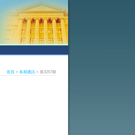
首頁
>
各期通訊
> 第3257期