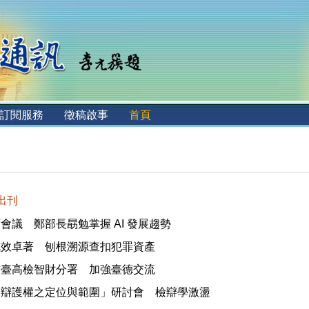
訂閱服務
徵稿啟事
首頁
 出刊
會議 鄭部長勗勉掌握 AI 發展趨勢
成效卓著 刨根溯源查扣犯罪資產
訪臺高檢智財分署 加強臺德交流
中辯護權之定位與範圍」研討會 檢辯學激盪