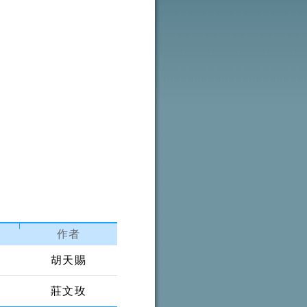
作者
胡天賜
莊文玫