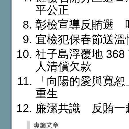
平公正
彰檢宣導反賄選 
宜檢犯保春節送溫
社子島浮覆地 36
人清償欠款
「向陽的愛與寬恕
重生
廉潔共識 反賄一