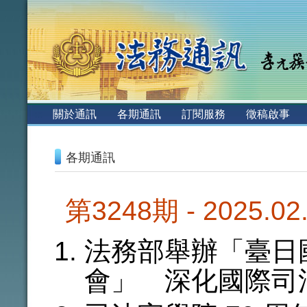
:::
關於通訊
各期通訊
訂閱服務
徵稿啟事
:::
各期通訊
第3248期 - 2025.0
法務部舉辦「臺日
會」 深化國際司