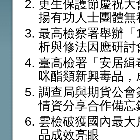
更生保護節慶祝大
揚有功人士團體無
最高檢察署舉辦「11
析與修法因應研討
臺高檢署「安居緝
咪酯類新興毒品，
調查局與期貨公會
情資分享合作備忘
雲檢破獲國內最大
品成效亮眼