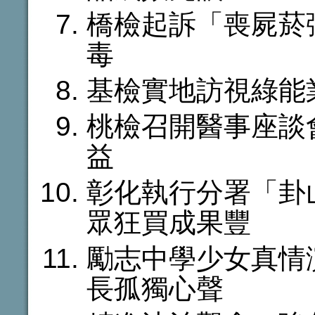
橋檢起訴「喪屍菸
毒
基檢實地訪視綠能
桃檢召開醫事座談
益
彰化執行分署「卦
眾狂買成果豐
勵志中學少女真情
長孤獨心聲