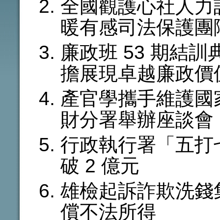
全國觀護心社人力
暖有感司法保護團
廉政班 53 期結
擔展現卓越廉政價
產官學攜手維護國
財分署舉辦座談會
行政執行署「五打
破 2 億元
雄檢起訴詐欺洗錢集
償不法所得