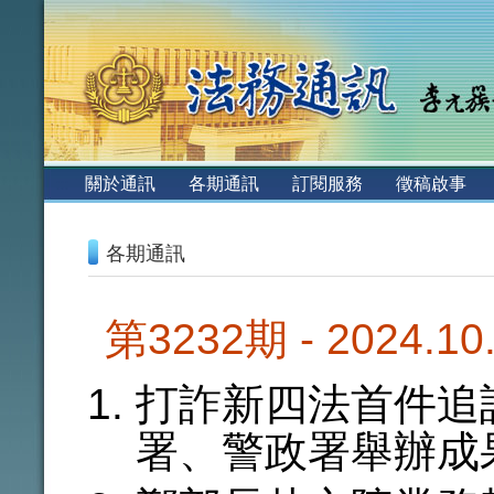
:::
關於通訊
各期通訊
訂閱服務
徵稿啟事
:::
各期通訊
第3232期 - 2024.1
打詐新四法首件追
署、警政署舉辦成