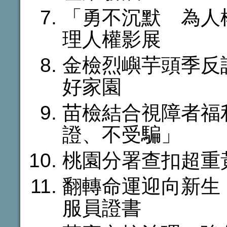
「勇不沉默 為人
理人權影展
金檢烈嶼芋頭季反
好家園
苗檢結合視障者福
證、不受騙」
桃園分署查扣超重
翻轉命運迎向新生
服員證書