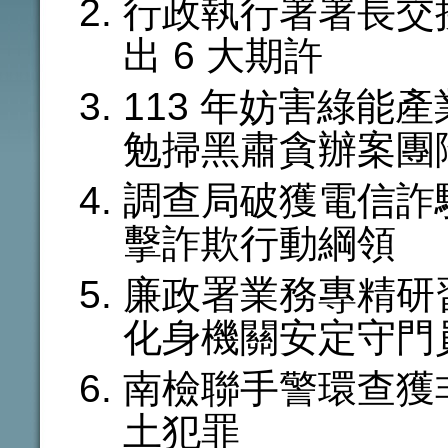
行政執行署署長交
出 6 大期許
113 年妨害綠能
勉掃黑肅貪辦案團
調查局破獲電信詐
擊詐欺行動綱領
廉政署業務專精研
化身機關安定守門
南檢聯手警環查獲
土犯罪