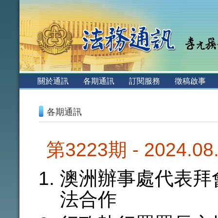
:::
關於通訊
各期通訊
訂閱服務
徵稿啟事
:::
各期通訊
第3223期 - 2024.0
澳洲辦事處代表拜
法合作