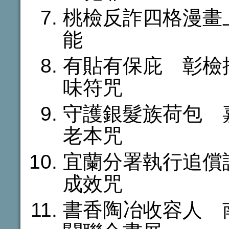
桃檢反詐四格漫畫
能
有貼有保庇 彰檢
味符咒
守護銀髮族荷包 
老本咒
宜蘭分署執行追償
成效咒
書香陶冶收容人 