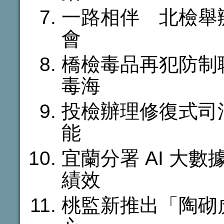
一路相伴 北檢舉
會
橋檢毒品再犯防制
毒海
投檢辦理修復式司
能
宜蘭分署 AI 大
績效
桃監新推出「陶砌