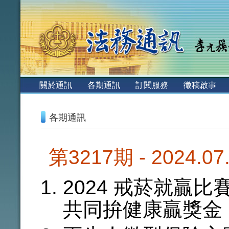
:::
關於通訊
各期通訊
訂閱服務
徵稿啟事
:::
各期通訊
第3217期 - 2024.0
2024 戒菸就贏
共同拚健康贏獎金