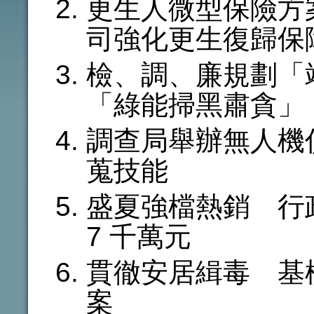
更生人微型保險方
司強化更生復歸保
檢、調、廉規劃「
「綠能掃黑肅貪」
調查局舉辦無人機
蒐技能
盛夏強檔熱銷 行政
7 千萬元
貫徹安居緝毒 基
案