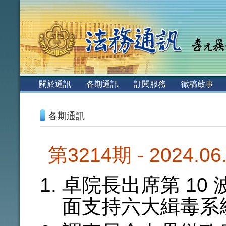
:::
關於通訊
各期通訊
訂閱服務
徵稿啟事
:::
各期通訊
第3214期 - 2024.0
卓院長出席第 10
面支持六大緝毒系