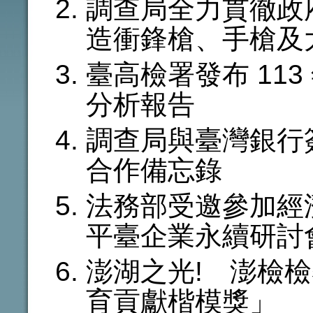
調查局全力貫徹政
造衝鋒槍、手槍及
臺高檢署發布 11
分析報告
調查局與臺灣銀行
合作備忘錄
法務部受邀參加經
平臺企業永續研討
澎湖之光! 澎檢檢
育貢獻楷模獎」