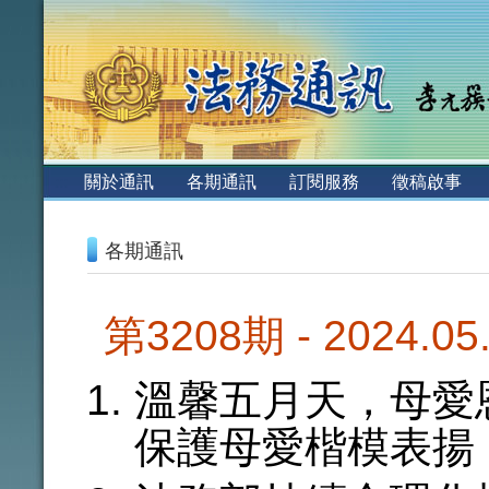
:::
關於通訊
各期通訊
訂閱服務
徵稿啟事
:::
各期通訊
第3208期 - 2024.0
溫馨五月天，母愛
保護母愛楷模表揚