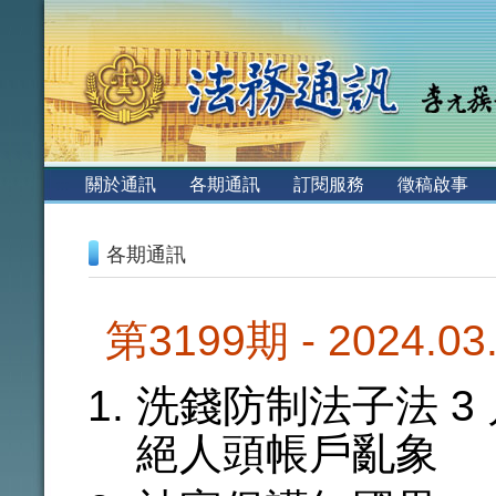
:::
關於通訊
各期通訊
訂閱服務
徵稿啟事
:::
各期通訊
第3199期 - 2024.0
洗錢防制法子法 3
絕人頭帳戶亂象