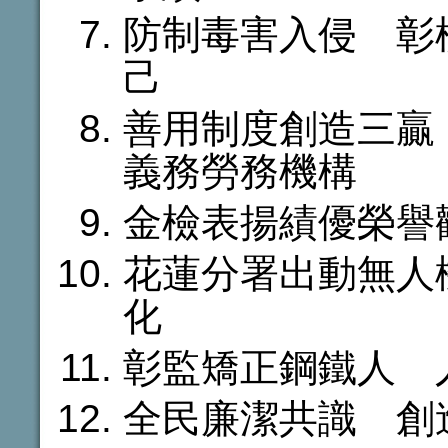
防制毒害入侵 彰
己
善用制度創造三贏
義務勞務機構
金檢表揚績優榮譽
花蓮分署出動無人
化
彰監矯正鋼鐵人 
全民廉潔共識 創