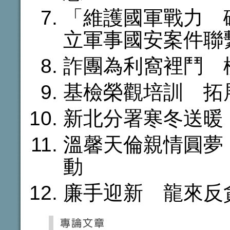
「維護國軍戰力 
立軍事國安案件聯
詐團為利窩裡鬥 
基檢榮觀培訓 拓
新北分署寒冬送暖
溫馨天倫親情圓夢
動
廉手迎新 龍來反