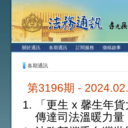
:::
關於通訊
各期通訊
訂閱服務
徵稿啟事
:::
各期通訊
第3196期 - 2024.0
「更生 x 馨生
傳達司法溫暖力量