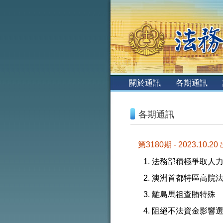
:::
關於通訊
各期通訊
:::
各期通訊
第3180期 - 2023.10.20
法務部積極爭取人
澳洲首都特區高院
離島馬祖查賄特殊
阻絕不法資金影響選