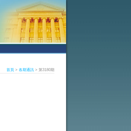
首頁
>
各期通訊
> 第3180期