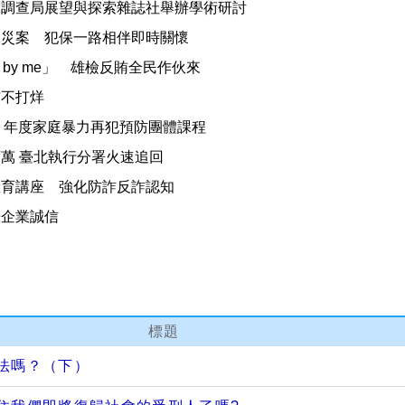
 調查局展望與探索雜誌社舉辦學術研討
火災案 犯保一路相伴即時關懷
d by me」 雄檢反賄全民作伙來
賄不打烊
2 年度家庭暴力再犯預防團體課程
萬 臺北執行分署火速追回
教育講座 強化防詐反詐認知
營企業誠信
標題
法嗎？（下）