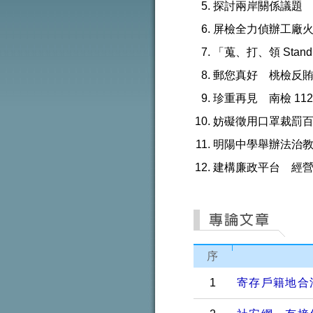
探討兩岸關係議題
屏檢全力偵辦工廠
「蒐、打、領 Stan
郵您真好 桃檢反
珍重再見 南檢 11
妨礙徵用口罩裁罰百
明陽中學舉辦法治
建構廉政平台 經
序
1
寄存戶籍地合