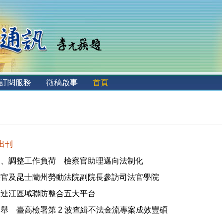
訂閱服務
徵稿啟事
首頁
 出刊
力、調整工作負荷 檢察官助理邁向法制化
法官及昆士蘭州勞動法院副院長參訪司法官學院
 連江區域聯防整合五大平台
舉 臺高檢署第 2 波查緝不法金流專案成效豐碩