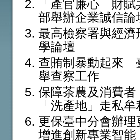
「產官廉心 財賦
部舉辦企業誠信論
最高檢察署與經濟
學論壇
查賄制暴動起來 
舉查察工作
保障茶農及消費者
「洗產地」走私牟
更保臺中分會辦
增進創新專業智能