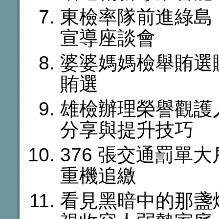
東檢率隊前進綠島
宣導座談會
婆婆媽媽檢舉賄選
賄選
雄檢辦理榮譽觀護
分享與提升技巧
376 張交通罰單大
重機追繳
看見黑暗中的那盞