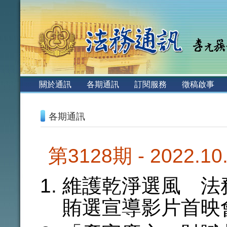
:::
關於通訊
各期通訊
訂閱服務
徵稿啟事
:::
各期通訊
第3128期 - 2022.1
維護乾淨選風 法
賄選宣導影片首映