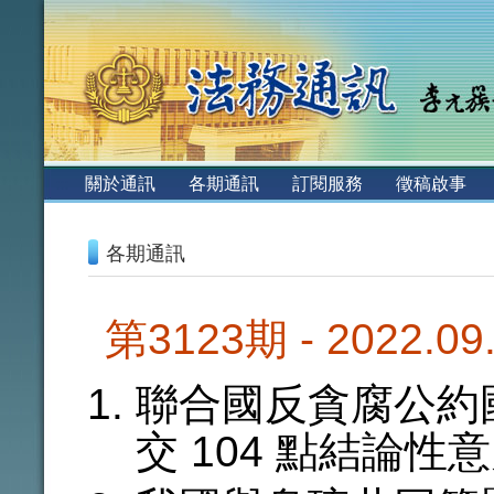
:::
關於通訊
各期通訊
訂閱服務
徵稿啟事
:::
各期通訊
第3123期 - 2022.0
聯合國反貪腐公約
交 104 點結論性