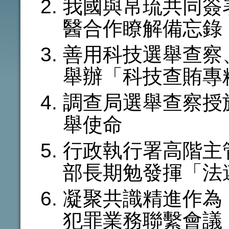
我國與帛琉共同簽
醫合作瞭解備忘錄
善用科技選舉查察
舉辦「科技查賄專
調查局選舉查察授
舉使命
行政執行署高階主
部長期勉發揮「法
凝聚共識精進作為
犯罪業務聯繫會議