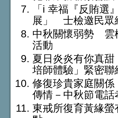
「i 幸福『反賄
展」 士檢邀民眾
中秋關懷弱勢 雲
活動
夏日炎炎有你真甜
培師體驗」緊密聯
修復珍貴家庭關係
傳情－中秋節電話
東戒所復育黃緣螢