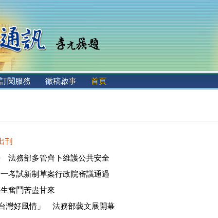
訂閱服務
徵稿啟事
首頁
 出刊
法 法務部多管齊下維護公共安全
合一考試新制草案行政院審議通過
更生奮鬥苦盡甘來
風采－台灣好風情」 法務部藝文展開幕