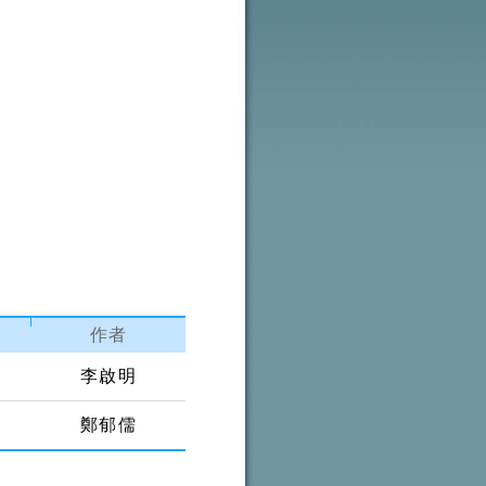
作者
）
李啟明
鄭郁儒