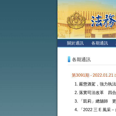
:::
關於通訊
各期通訊
:::
各期通訊
第3091期 - 2022.01.21
嚴懲酒駕，強力執
落實司法改革 四
「凱莉」總舖師 
「2022 三 E 