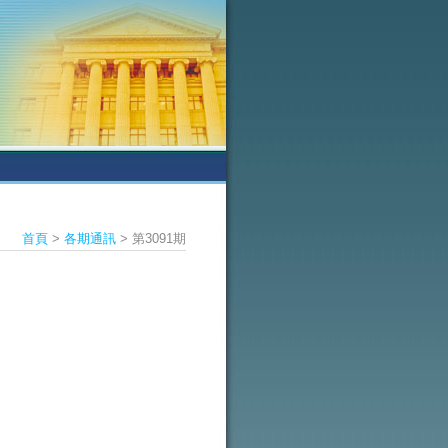
首頁
>
各期通訊
> 第3091期