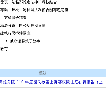
果發表 法務部推進法律與科技結合
法專業 屏檢、澎檢與法務部合辦專題講座
險 雲檢聯合稽查
 慈濟分會、區公所長期奉獻
行政執行署挹注國庫
樹」 中戒所溫馨親子故事
潔教育
標題
高雄分院 110 年度國民參審上訴審模擬法庭心得報告（上