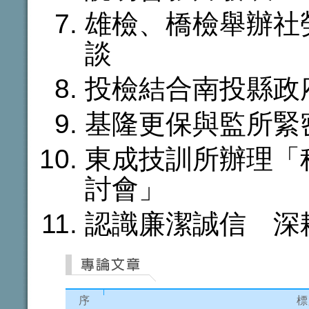
雄檢、橋檢舉辦社
談
投檢結合南投縣政
基隆更保與監所緊
東成技訓所辦理「
討會」
認識廉潔誠信 深
序
標