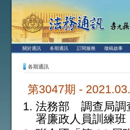
:::
關於通訊
各期通訊
訂閱服務
徵稿啟事
:::
各期通訊
第3047期 - 2021.0
法務部 調查局調
署廉政人員訓練班