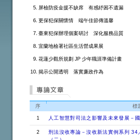
屏檢防疫金援不缺席 有感紓困不遺漏
更保犯保關懷情 端午佳節傳溫馨
臺東犯保辦理個案研討 深化服務品質
宜蘭地檢署社區生活營成果展
花蓮少觀所規劃 JP 少年職涯準備計畫
揭示公開透明 落實廉政作為
序
標
1
人工智慧對司法之影響及未來發展－
2
刑法沒收專論－沒收新法實例系列 3
（二）