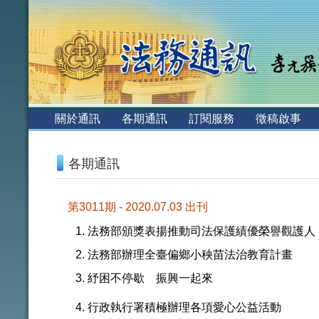
:::
關於通訊
各期通訊
訂閱服務
徵稿啟事
:::
各期通訊
第3011期 - 2020.07.03 出刊
法務部頒獎表揚推動司法保護績優榮譽觀護人
法務部辦理全臺偏鄉小秧苗法治教育計畫
紓困不停歇 振興一起來
行政執行署積極辦理各項愛心公益活動