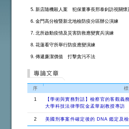
新店隨機殺人案 犯保董事長邢泰釗訪視關懷
金門高分檢暨新北地檢防疫分區辦公演練
北所啟動疫情及災害防救應變實兵演練
花蓮看守所舉行防疫應變演練
傳遞廉潔價值 打擊貪污不法
序
標
1
【學術與實務對話】檢察官的客觀義
大學科技法律學院金孟華副教授專訪
2
美國刑事案件確定後的 DNA 鑑定及