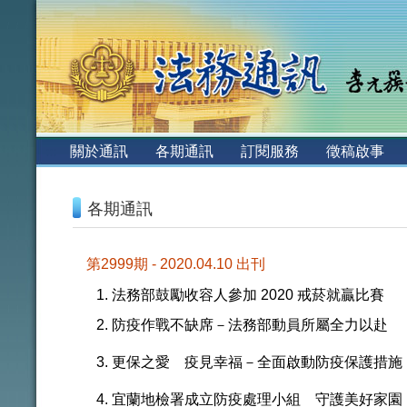
:::
關於通訊
各期通訊
訂閱服務
徵稿啟事
:::
各期通訊
第2999期 - 2020.04.10 出刊
法務部鼓勵收容人參加 2020 戒菸就贏比賽
防疫作戰不缺席－法務部動員所屬全力以赴
更保之愛 疫見幸福－全面啟動防疫保護措施
宜蘭地檢署成立防疫處理小組 守護美好家園