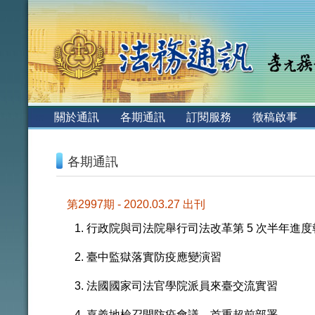
:::
關於通訊
各期通訊
訂閱服務
徵稿啟事
:::
各期通訊
第2997期 - 2020.03.27 出刊
行政院與司法院舉行司法改革第 5 次半年進度
臺中監獄落實防疫應變演習
法國國家司法官學院派員來臺交流實習
嘉義地檢召開防疫會議 首重超前部署