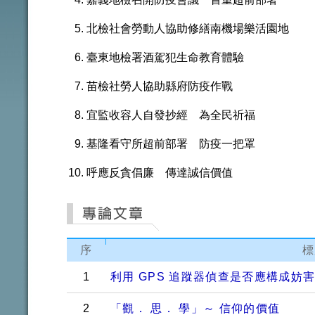
北檢社會勞動人協助修繕南機場樂活園地
臺東地檢署酒駕犯生命教育體驗
苗檢社勞人協助縣府防疫作戰
宜監收容人自發抄經 為全民祈福
基隆看守所超前部署 防疫一把罩
呼應反貪倡廉 傳達誠信價值
序
標
1
利用 GPS 追蹤器偵查是否應構成妨
2
「觀． 思． 學」～ 信仰的價值