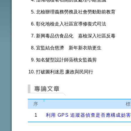
北檢辦理義務勞務及社會勞動勤前教育
彰化地檢走入社區宣導修復式司法
新興毒品仿食品化 嘉檢深入社區反毒
宜監結合慈濟 新年新衣助更生
知名髮型設計師蒞桃女監義剪
打破圖利迷思 廉政與民同行
序
標
1
利用 GPS 追蹤器偵查是否應構成妨