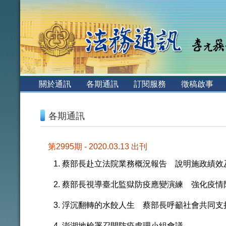
:::
關於通訊
各期通訊
訂閱服務
徵稿啟事
:::
各期通訊
第2995期 - 2020.03.13 出刊
蔡部長赴立法院業務概況報告 說明施政績效
蔡部長視導臺北監獄防疫應變演練 強化疫情
浮沉翻轉的水餃人生 蔡部長呼籲社會共同支
澎湖地檢署召開防疫處理小組會議