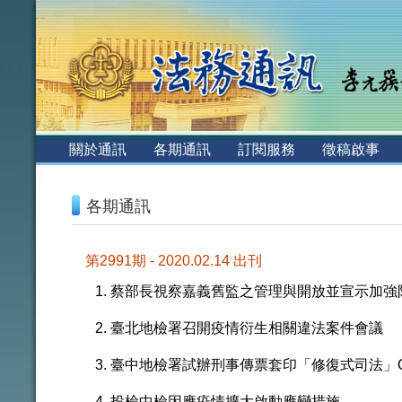
:::
關於通訊
各期通訊
訂閱服務
徵稿啟事
:::
各期通訊
第2991期 - 2020.02.14 出刊
蔡部長視察嘉義舊監之管理與開放並宣示加強
臺北地檢署召開疫情衍生相關違法案件會議
臺中地檢署試辦刑事傳票套印「修復式司法」QR
投檢中檢因應疫情擴大啟動應變措施