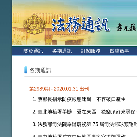
:::
關於通訊
各期通訊
訂閱服務
徵稿啟事
:::
各期通訊
第2989期 - 2020.01.31 出刊
蔡部長指示防疫嚴懲速辦 不容破口產生
臺北地檢署舉辦 愛在東區 歡樂頂好來尋保
法務部司法院舉辦慶祝第 75 屆司法節球類運
臺中地檢署成立中部地區測謊室揭牌運作