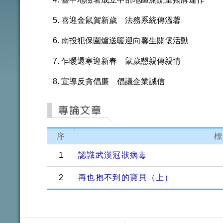
喜迎金鼠賀新歲 法務系統傳溫馨
南投犯保圍爐送暖迎向馨生關懷活動
乍暖還寒迎新春 鼠歲懇親傳親情
宣導反貪倡廉 倡議企業誠信
序
標
1
認識武漢冠狀病毒
2
再也抱不到的寶貝（上）