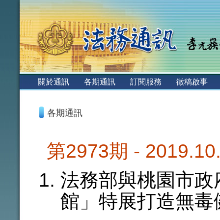
:::
關於通訊
各期通訊
訂閱服務
徵稿啟事
:::
各期通訊
第2973期 - 2019.1
法務部與桃園市政
館」特展打造無毒