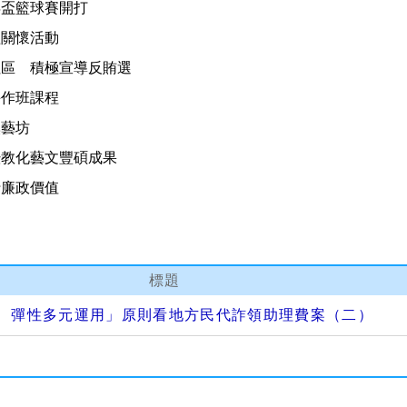
年盃籃球賽開打
益關懷活動
社區 積極宣導反賄選
手作班課程
溪藝坊
暨教化藝文豐碩成果
行廉政價值
標題
、彈性多元運用」原則看地方民代詐領助理費案（二）