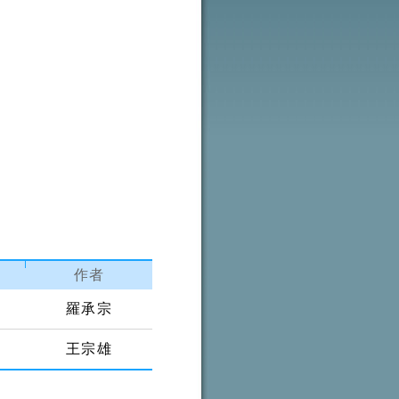
作者
羅承宗
王宗雄