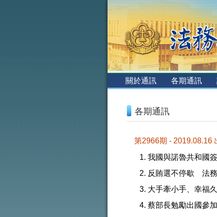
:::
關於通訊
各期通訊
:::
各期通訊
第2966期 - 2019.08.16
我國與諾魯共和國
反賄選不停歇 法務
大手牽小手、幸福
蔡部長勉勵出國參加