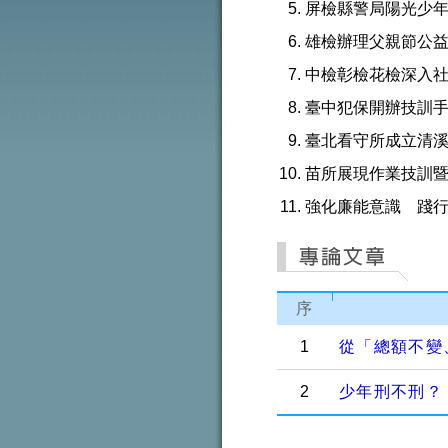
屏檢縣警局陽光少
雄檢辦理父親節公
中檢彰檢花檢深入
臺中犯保開辦技訓
臺北看守所成立清
苗所展現作業技訓
強化廉能意識 踐
序
1
從「總額不變
2
少年刑不刑？