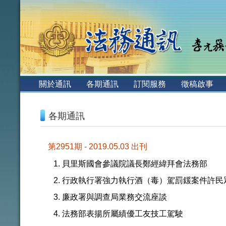
:::
關於通訊
各期通訊
訂閱服務
徵稿啟事
:::
各期通訊
第2951期 - 2019.05.03 出刊
貝里斯國會參議院議長鄭經緯拜會法務部
行政執行署強力執行酒（毒）駕罰鍰案件許民
廉政署與調查局業務交流座談
法務部表揚所屬績優工友技工駕駛