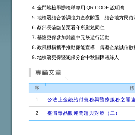
金門地檢舉辦檢舉專用 QR CODE 說明會
地檢署結合警調強力查察賄選 結合地方民俗
蔡部長蒞臨苗栗看守所慰勉同仁
基隆更保參加雞籠中元祭遊行活動
政風機構攜手推動廉能宣導 傳遞企業誠信散
地檢署更保暨犯保分會中秋關懷邊緣人
序
標
1
公法上金錢給付義務與醫療服務之關
2
臺灣毒品販運問題與對策（二）