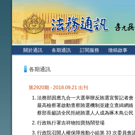
:::
關於通訊
各期通訊
訂閱服務
徵稿啟事
:::
各期通訊
第2920期 - 2018.09.21 出刊
法務部因應九合一大選舉辦反賄選宣誓記者會
最高檢察署啟動查察賄選機制並建立查緝網絡
蔡部長籲請全民拒絕賄選人人成為啄木鳥公民
行政執行署吉祥物拍寶熱鬧登場
行政院召開人權保障推動小組第 33 次委員會