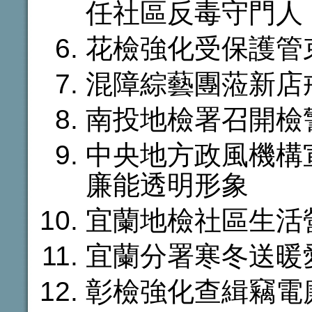
任社區反毒守門人
花檢強化受保護管
混障綜藝團蒞新店
南投地檢署召開檢
中央地方政風機構
廉能透明形象
宜蘭地檢社區生活
宜蘭分署寒冬送暖
彰檢強化查緝竊電