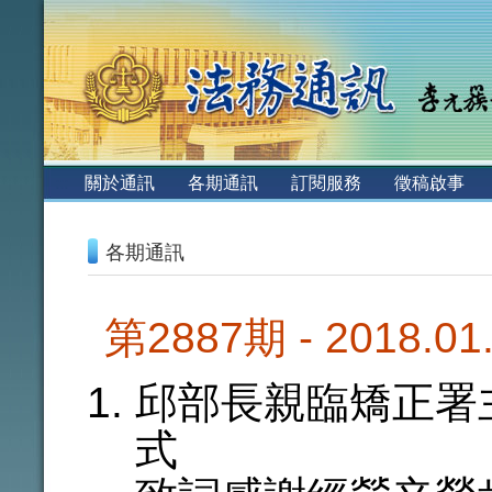
:::
關於通訊
各期通訊
訂閱服務
徵稿啟事
:::
各期通訊
第2887期 - 2018.0
邱部長親臨矯正署
式