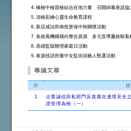
橋檢中檢苗檢結合在地力量 召開緝毒座談協
澎檢彩繪心靈生命教育課程
新店戒治所南投更保中秋關懷活動
各政風機構橫向整合資源 多元宣導廉政盼紮
高雄監獄辦理家庭日活動
泰源技訓所臺中女監街頭藝人甄選活動
序
標
1
企業誠信與私部門反貪腐在邊境安全
證管理為例（一）