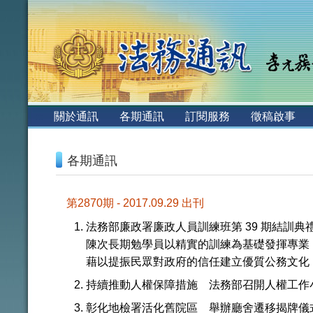
:::
關於通訊
各期通訊
訂閱服務
徵稿啟事
:::
各期通訊
第2870期 - 2017.09.29 出刊
法務部廉政署廉政人員訓練班第 39 期結訓典
陳次長期勉學員以精實的訓練為基礎發揮專業
藉以提振民眾對政府的信任建立優質公務文化
持續推動人權保障措施 法務部召開人權工作小組
彰化地檢署活化舊院區 舉辦廳舍遷移揭牌儀