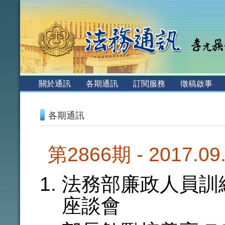
:::
關於通訊
各期通訊
訂閱服務
徵稿啟事
:::
各期通訊
第2866期 - 2017.0
法務部廉政人員訓練
座談會