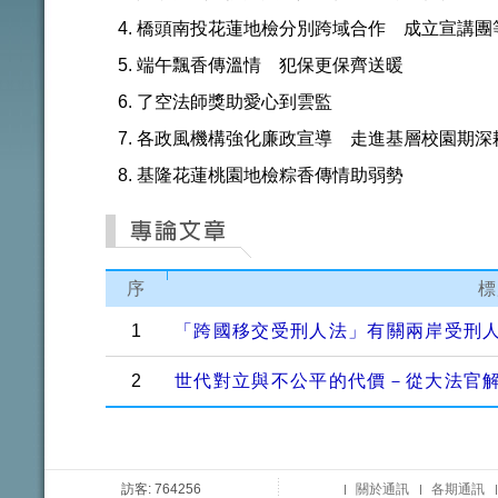
橋頭南投花蓮地檢分別跨域合作 成立宣講團
端午飄香傳溫情 犯保更保齊送暖
了空法師獎助愛心到雲監
各政風機構強化廉政宣導 走進基層校園期深
基隆花蓮桃園地檢粽香傳情助弱勢
序
標
1
「跨國移交受刑人法」有關兩岸受刑
2
世代對立與不公平的代價－從大法官解釋
訪客: 764256
關於通訊
各期通訊