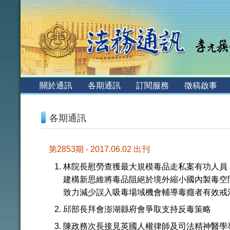
:::
關於通訊
各期通訊
訂閱服務
徵稿啟事
:::
各期通訊
第2853期 - 2017.06.02 出刊
林院長慰勞查獲最大規模毒品走私案有功人員
建構新思維將毒品阻絕於境外縮小國內製毒空
致力減少誤入吸毒場域機會輔導毒癮者有效戒
邱部長拜會澎湖縣府會爭取支持反毒策略
陳政務次長接見英國人權律師及司法精神醫學