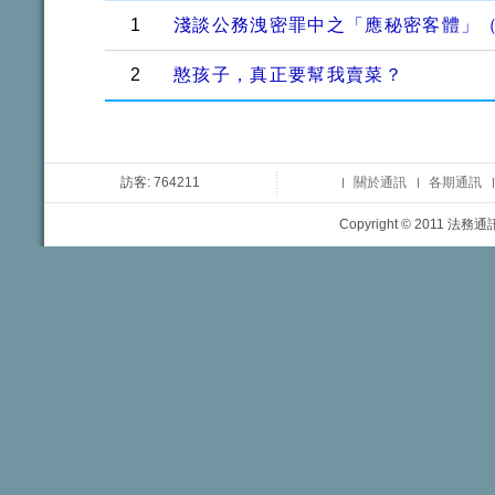
1
淺談公務洩密罪中之「應秘密客體」
2
憨孩子，真正要幫我賣菜？
訪客: 764211
關於通訊
各期通訊
Copyright © 2011