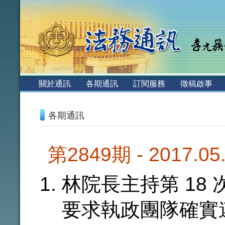
:::
關於通訊
各期通訊
訂閱服務
徵稿啟事
:::
各期通訊
第2849期 - 2017.0
林院長主持第 18
要求執政團隊確實