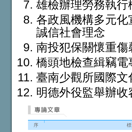
雄檢辦理勞務執行
各政風機構多元化
誠信社會理念
南投犯保關懷重傷
橋頭地檢查緝竊電
臺南少觀所國際文
明德外役監舉辦收
序
標