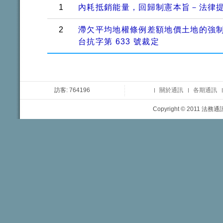
1
內耗抵銷能量，回歸制憲本旨－法律
2
滯欠平均地權條例差額地價土地的強制
台抗字第 633 號裁定
訪客: 764196
關於通訊
各期通訊
Copyright © 2011