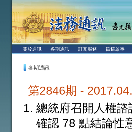
:::
關於通訊
各期通訊
訂閱服務
徵稿啟事
:::
各期通訊
第2846期 - 2017.0
總統府召開人權諮詢
確認 78 點結論