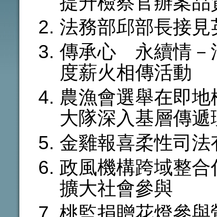
提升檢察官辦案品
法務部邱部長接見
傳承心 永續情－法
度薪火相傳活動
農漁會選舉在即地
大隊深入基層傳遞
金雞報喜柔性司法
政風機構跨域整合
擴大社會參與
桃監捐贈花燈參與