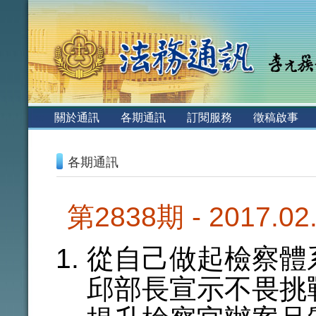
:::
關於通訊
各期通訊
訂閱服務
徵稿啟事
:::
各期通訊
第2838期 - 2017.0
從自己做起檢察體
邱部長宣示不畏挑