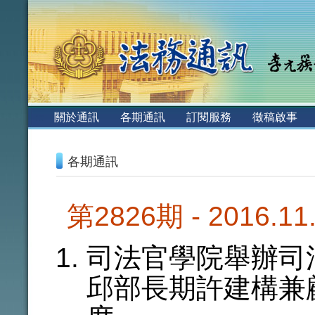
:::
關於通訊
各期通訊
訂閱服務
徵稿啟事
:::
各期通訊
第2826期 - 2016.1
司法官學院舉辦司
邱部長期許建構兼