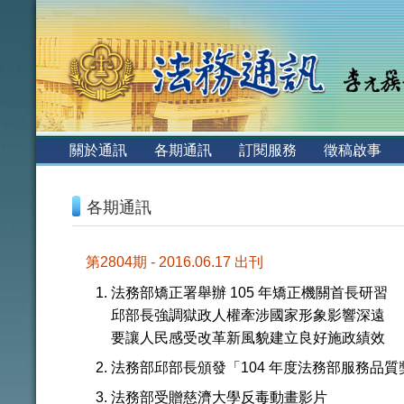
:::
關於通訊
各期通訊
訂閱服務
徵稿啟事
:::
各期通訊
第2804期 - 2016.06.17 出刊
法務部矯正署舉辦 105 年矯正機關首長研習
邱部長強調獄政人權牽涉國家形象影響深遠
要讓人民感受改革新風貌建立良好施政績效
法務部邱部長頒發「104 年度法務部服務品質
法務部受贈慈濟大學反毒動畫影片