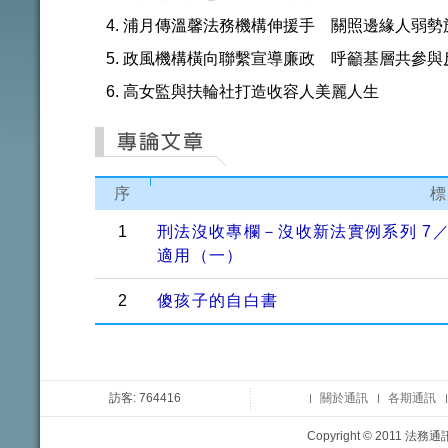
浦月傳溫馨法務機構伸援手 關照邊緣人弱勢
政風機構橫向聯繫宣導廉政 呼籲基層共參與
高女監與扶輪社打造收容人美麗人生
序
標
1
刑法沒收專欄－沒收新法實例系列 7
適用（一）
2
傻孩子的自白書
訪客: 764416
關於通訊
各期通訊
Copyright © 2011