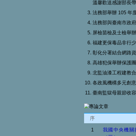
溫馨歡送感謝部長
法務部舉辦 105 
法務部與臺南市政府合
屏檢苗檢及士檢舉
福建更保毒品非行
彰化分署結合網路
高雄犯保舉辦保護
北監油漆工程建教
各政風機構多元創
臺南監獄母親節收
序
1
我國中央機關