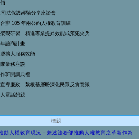
帶領
年度司法保護經驗分享座談會
辦 105 年兩公約人權教育訓練
辦榮觀研習 精進專業提昇效能成預犯尖兵
少年諮商計畫
資源擴大服務效能
團隊業務座談
合作班開訓典禮
意宣導廉政 紮根基層盼深化民眾反貪意識
容人電話懇親
標題
推動人權教育現況－兼述法務部推動人權教育之革新作為