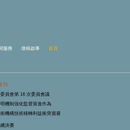
閱服務
徵稿啟事
首頁
 出刊
員會第 16 次委員會議
透明機制強化監督策進作為
學術機構技術移轉利益衝突迴避
唱總決賽