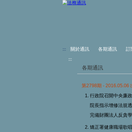
:::
關於通訊
各期通訊
訂
:::
各期通訊
第2798期 - 2016.05.06
行政院召開中央廉政委
院長指示增修法規
完備財團法人反貪
矯正署健康職場歌