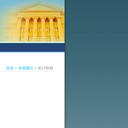
首頁
>
各期通訊
> 第2796期