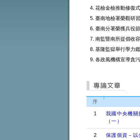
花檢金檢推動修復
臺南地檢署榮觀研
臺南分署榮獲兵役
南監暨南所提倡收
基隆監獄舉行學力
各政風機構宣導貪
序
1
我國中央機關
（一）
2
保護個資－以