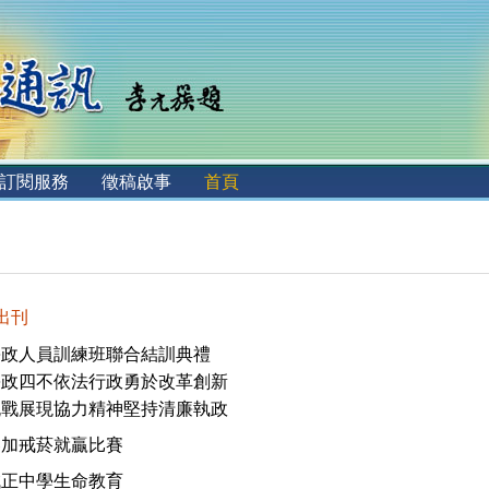
訂閱服務
徵稿啟事
首頁
 出刊
廉政人員訓練班聯合結訓典禮
廉政四不依法行政勇於改革創新
挑戰展現協力精神堅持清廉執政
參加戒菸就贏比賽
誠正中學生命教育