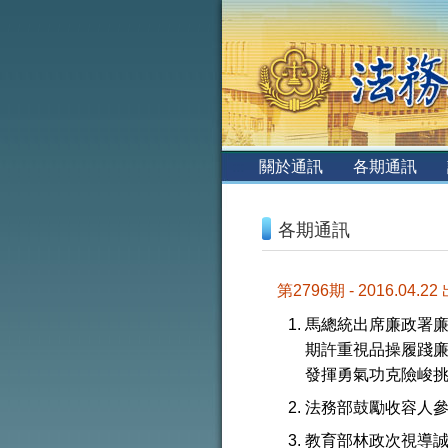
:::
關於通訊
各期通訊
:::
各期通訊
第2796期 - 2016.04.22
馬總統出席廉政署
期許重視品操履踐
發揮勇氣功克險峻
法務部鼓勵收容人
教育部林政次視導