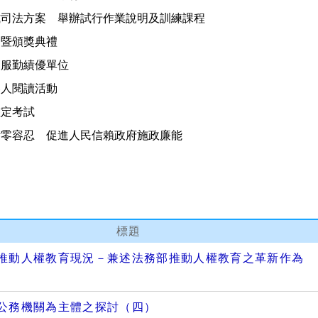
式司法方案 舉辦試行作業說明及訓練課程
習暨頒獎典禮
節服勤績優單位
容人閱讀活動
鑑定考試
污零容忍 促進人民信賴政府施政廉能
標題
推動人權教育現況－兼述法務部推動人權教育之革新作為
公務機關為主體之探討（四）