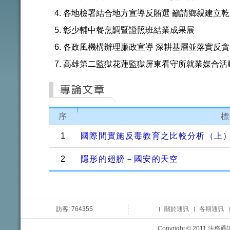
各地檢署結合地方宣導反賄選 籲請鄉親建立
彰少輔中餐烹調暨證照班結業成果展
各政風機構辦理廉政宣導 深耕基層並落實反
高雄第二監獄花蓮監獄屏東看守所就業媒合活
序
標
1
國際間實施反毒教育之比較分析（上
2
隱形的翅膀－國安的天空
訪客: 764355
關於通訊
各期通訊
Copyright © 2011