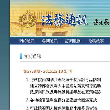
:::
關於通訊
各期通訊
訂閱服務
徵稿啟事
:::
各期通訊
第2779期 - 2015.12.18 出刊
行政院內閣踹共專訪羅部長探討毒品防制
建立跨部會反毒大本營網站落實輔導協助
政府與民眾反毒總動員讓毒品在臺灣絕跡
各地檢署選舉查察分區座談會圓滿完成
行政院召開人權保障推動小組委員會議