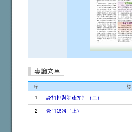
序
標
1
論扣押與財產扣押（二）
2
豪門媳婦（上）