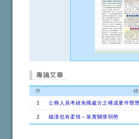
序
標
1
公務人員考績免職處分之構成要件暨
2
鐵漢也有柔情～落實關懷弱勢