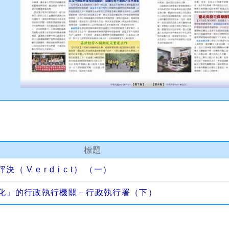
標題
 V e r d i c t） （一）
化」的行政執行機關－行政執行署（下）