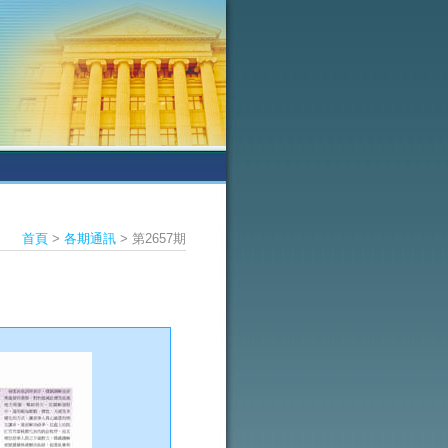
首頁
>
各期通訊
> 第2657期