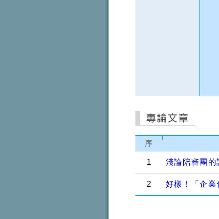
序
1
淺論陪審團的評決（
2
好樣！「企業