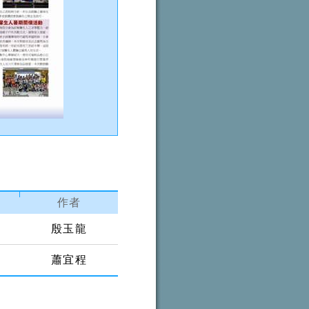
作者
殷玉龍
蕭宜程