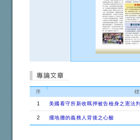
序
標
1
美國看守所新收羈押被告檢身之憲法
2
擺地攤的義務人背後之心酸